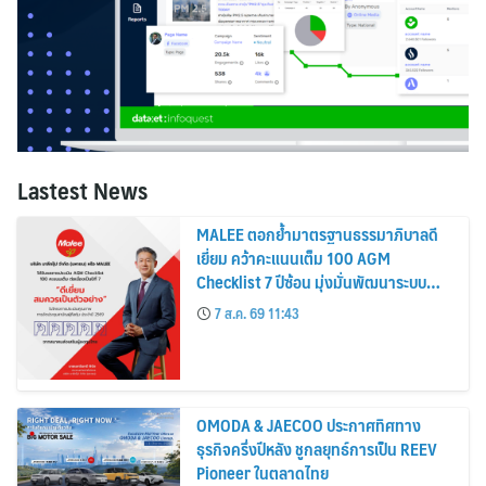
Lastest News
MALEE ตอกย้ำมาตรฐานธรรมาภิบาลดี
เยี่ยม คว้าคะแนนเต็ม 100 AGM
Checklist 7 ปีซ้อน มุ่งมั่นพัฒนาระบบ
กำกับดูกิจการ เพื่อยกระดับสู่มาตรฐาน
7 ส.ค. 69 11:43
สากล
OMODA & JAECOO ประกาศทิศทาง
ธุรกิจครึ่งปีหลัง ชูกลยุทธ์การเป็น REEV
Pioneer ในตลาดไทย