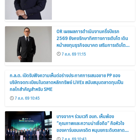
OR เผยผลการดำเนินงานครึ่งปีแรก
2569 ยังคงรักษาทิศทางการเติบโต เดิน
หน้าลงทุนธุรกิจอนาคต เสริมการเติบโต
ระยะยาว
7 ส.ค. 69 11:15
ก.ล.ต. เปิดรับฟังความเห็นต่อร่างประกาศการเสนอขาย PP ของ
บริษัทจดทะเบียนในตลาดหลักทรัพย์ LiVEx สนับสนุนตลาดทุนเป็น
กลไกสำคัญสำหรับ SME
7 ส.ค. 69 10:45
บางจากฯ ร่วมเวที อบก. เห็นพ้อง
“คุณภาพและความน่าเชื่อถือ” คือหัวใจ
ของคาร์บอนเครดิต หนุนยกระดับตลาด
คาร์บอนไทย เชื่อมโยงอาเซียน เปิดโอกาสสู่
7 ส.ค. 69 10:43