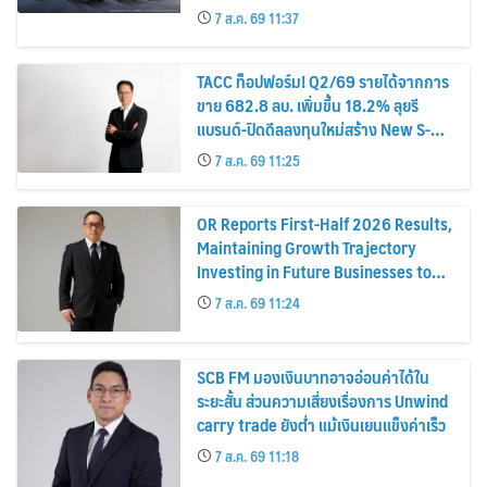
7 ส.ค. 69 11:37
TACC ท็อปฟอร์ม! Q2/69 รายได้จากการ
ขาย 682.8 ลบ. เพิ่มขึ้น 18.2% ลุยรี
แบรนด์-ปิดดีลลงทุนใหม่สร้าง New S-
Curve หนุนอนาคตเติบโตยั่งยืน
7 ส.ค. 69 11:25
OR Reports First-Half 2026 Results,
Maintaining Growth Trajectory
Investing in Future Businesses to
Strengthen Long-Term Growth
7 ส.ค. 69 11:24
SCB FM มองเงินบาทอาจอ่อนค่าได้ใน
ระยะสั้น ส่วนความเสี่ยงเรื่องการ Unwind
carry trade ยังต่ำ แม้เงินเยนแข็งค่าเร็ว
7 ส.ค. 69 11:18