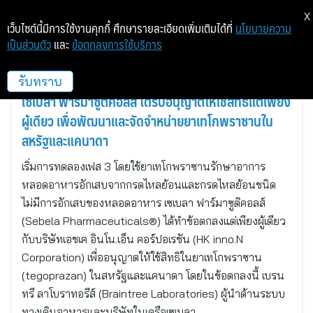
X
เว็บไซต์นี้มีการใช้งานคุกกี้ ศึกษารายละเอียดเพิ่มเติมได้ที่
นโยบายความ
เป็นส่วนตัว
และ
ข้อตกลงการใช้บริการ
เบรนทรี, แมสซาชูเซตส์
รับทราบ
เซเบลา ฟาร์มาซูติคอลส์ ได้รับอนุญาตให้ใช้สิทธิแต่เพียง
ผู้เดียว เพื่อพัฒนาและจัดจำหน่ายยาเทโกพราซานใน
สหรัฐและแคนาดา
เริ่มการทดลองเฟส 3 โดยใช้ยาเทโกพราซานรักษาอาการ
หลอดอาหารอักเสบจากกรดไหลย้อนและกรดไหลย้อนชนิด
ไม่มีการอักเสบของหลอดอาหาร เซเบลา ฟาร์มาซูติคอลส์
(Sebela Pharmaceuticals®) ได้ทำข้อตกลงแต่เพียงผู้เดียว
กับบริษัทเอชเค อินโน.เอ็น คอร์ปอเรชัน (HK inno.N
Corporation) เพื่ออนุญาตให้ใช้สิทธิในยาเทโกพราซาน
(tegoprazan) ในสหรัฐและแคนาดา โดยในข้อตกลงนี้ เบรน
ทรี ลาโบราทอรีส์ (Braintree Laboratories) ผู้นำด้านระบบ
ทางเดินอาหารและบริษัทในเครือเซเบลา…