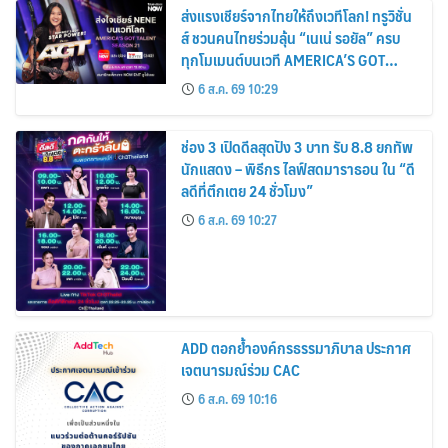
ส่งแรงเชียร์จากไทยให้ถึงเวทีโลก! ทรูวิชั่น
ส์ ชวนคนไทยร่วมลุ้น “เนเน่ รอยัล” ครบ
ทุกโมเมนต์บนเวที AMERICA’S GOT
TALENT SEASON 21
6 ส.ค. 69 10:29
ช่อง 3 เปิดดีลสุดปัง 3 บาท รับ 8.8 ยกทัพ
นักแสดง – พิธีกร ไลฟ์สดมาราธอน ใน “ดี
ลดีที่ตึกเตย 24 ชั่วโมง”
6 ส.ค. 69 10:27
ADD ตอกย้ำองค์กรธรรมาภิบาล ประกาศ
เจตนารมณ์ร่วม CAC
6 ส.ค. 69 10:16