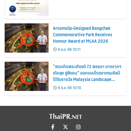
Arsomsilp-Designed Bangchak
Commemorative Park Receives
Honour Award at MLAA 2026
6 ส.ค. 69 10:11
“สวนเทิดพระเกียรติ 72 พรรษา บางจากฯ
เติมสุข สู่สังคม” ออกแบบโดยอาศรมศิลป์
ได้รับรางวัล Malaysia Landscape
Architecture Award 2026
6 ส.ค. 69 10:10