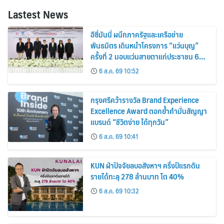
Lastest News
อีซี่มันนี่ ผนึกภาครัฐและเครือข่าย
พันธมิตร เดินหน้าโครงการ “แว่นบุญ”
ครั้งที่ 2 มอบแว่นสายตาแก่ประชาชน 600
คน ขยายโอกาสการมองเห็นสู่ชุมชนไทย
6 ส.ค. 69 10:52
กรุงศรีคว้ารางวัล Brand Experience
Excellence Award ตอกย้ำคำมั่นสัญญา
แบรนด์ “ชีวิตง่าย ได้ทุกวัน”
6 ส.ค. 69 10:41
KUN ฝ่าปัจจัยลบอสังหาฯ ครึ่งปีแรกดัน
รายได้ทะลุ 278 ล้านบาท โต 40%
6 ส.ค. 69 10:32