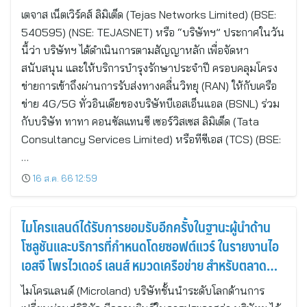
เตจาส เน็ตเวิร์คส์ ลิมิเต็ด (Tejas Networks Limited) (BSE:
540595) (NSE: TEJASNET) หรือ “บริษัทฯ” ประกาศในวัน
นี้ว่า บริษัทฯ ได้ดำเนินการตามสัญญาหลัก เพื่อจัดหา
สนับสนุน และให้บริการบำรุงรักษาประจำปี ครอบคลุมโครง
ข่ายการเข้าถึงผ่านการรับส่งทางคลื่นวิทยุ (RAN) ให้กับเครือ
ข่าย 4G/5G ทั่วอินเดียของบริษัทบีเอสเอ็นแอล (BSNL) ร่วม
กับบริษัท ทาทา คอนซัลแทนซี เซอร์วิสเซส ลิมิเต็ด (Tata
Consultancy Services Limited) หรือทีซีเอส (TCS) (BSE:
…
16 ส.ค. 66 12:59
ไมโครแลนด์ได้รับการยอมรับอีกครั้งในฐานะผู้นำด้าน
โซลูชันและบริการที่กำหนดโดยซอฟต์แวร์ ในรายงานไอ
เอสจี โพรไวเดอร์ เลนส์ หมวดเครือข่าย สำหรับตลาด
สหรัฐและสหราชอาณาจักร
ไมโครแลนด์ (Microland) บริษัทชั้นนำระดับโลกด้านการ