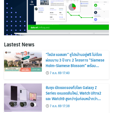
Lastest News
“ไซมิส แอสเสท” ชูโปรบ้านอยู่ฟรี ไม่ต้อง
ผ่อนนาน 3 ปี เจาะ 2 โครงการ “Siamese
Holm–Siamese Blossom” พร้อม
ส่วนลดและสิทธิพิเศษถึง 31 สิงหาคม
7 ส.ค. 69 17:40
2569
ซัมซุง เปิดยอดจองทั่วโลก Galaxy Z
Series เจเนอเรชันใหม่, Watch Ultra2
และ Watch9 สูงกว่ารุ่นก่อนหน้ากว่า
30%
7 ส.ค. 69 17:38