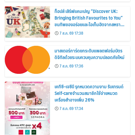
ท็อปส์ เสิร์ฟแคมเปญ “Discover UK:
Bringing British Favourites to You”
ขนทัพของอร่อยและไอเท็มฮิตจากสหราช
อาณาจักร ส่งตรงถึงมือตั้งแต่วันนี้ – 18
7 ส.ค. 69 17:38
สิงหาคมนี้
มาสเตอร์การ์ดยกระดับแพลตฟอร์มบัตร
ดิจิทัลด้วยระบบควบคุมความปลอดภัยใหม่
7 ส.ค. 69 17:36
เคทีซี–เจซีบี รุกหมวดความงาม รับเทรนด์
Self-careจำนวนสมาชิกใช้จ่ายหมวด
เครื่องสำอางเพิ่ม 26%
7 ส.ค. 69 17:34