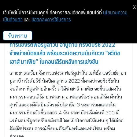
X
เว็บไซต์นี้มีการใช้งานคุกกี้ ศึกษารายละเอียดเพิ่มเติมได้ที่
นโยบายความ
เป็นส่วนตัว
และ
ข้อตกลงการใช้บริการ
เกาะยาส, อาบูดาบี, สหรัฐอาหรับเอมิเรตส์
รับทราบ
การแข่งรถฟอร์มูล่าวัน อาบูดาบี กรังด์ปรีซ์ 2022
จำหน่ายบัตรแล้ว พร้อมระเบิดความมันกับวง “สวีดิช
เฮาส์ มาเฟีย” ในคอนเสิร์ตหลังการแข่งขัน
เกาะยาสเตรียมจัดการแข่งรถฟอร์มูล่าวัน เอทิฮัด แอร์เวย์ส อา
บูดาบี กรังด์ปรีซ์ นัดปิดฤดูกาล 2022 ที่คาดว่าจะชิงชัยกัน
จนถึงนาทีสุดท้ายอีกครั้ง สวีดิช เฮาส์ มาเฟีย จะขึ้นแสดงใน
มหกรรมคอนเสิร์ต ยาซาลาม อาฟเตอร์เรซ คอนเสิร์ต คืนวัน
ศุกร์ และจะมีศิลปินดังระดับโลกอีก 3 วงมาร่วมแสดงใน
มหกรรมที่จะจัดขึ้นตลอด 4 วัน ราคาบัตรเริ่มต้นที่ 300 ดี
แรห์มสหรัฐอาหรับเอมิเรตส์ โดยเปิดโอกาสให้แฟน ๆ ได้เลือก
สัมผัสประสบการณ์ทั้งบนอัฒจันทร์และแฟนโซน พร้อม
ส่วนลด…