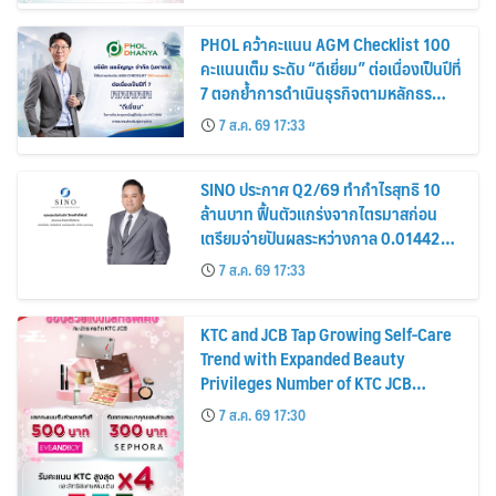
PHOL คว้าคะแนน AGM Checklist 100
คะแนนเต็ม ระดับ “ดีเยี่ยม” ต่อเนื่องเป็นปีที่
7 ตอกย้ำการดำเนินธุรกิจตามหลักธร
รมาภิบาล โปร่งใส สร้างความเชื่อมั่นผู้ถือ
7 ส.ค. 69 17:33
หุ้น
SINO ประกาศ Q2/69 ทำกำไรสุทธิ 10
ล้านบาท ฟื้นตัวแกร่งจากไตรมาสก่อน
เตรียมจ่ายปันผลระหว่างกาล 0.014423
บาทต่อหุ้น ครึ่งปีหลังมุ่งเติบโตต่อเนื่อง
7 ส.ค. 69 17:33
KTC and JCB Tap Growing Self-Care
Trend with Expanded Beauty
Privileges Number of KTC JCB
Cardmembers Spending on
7 ส.ค. 69 17:30
Cosmetics Rises 26%