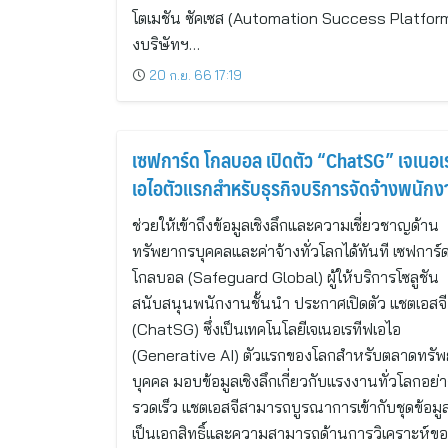
โตเมชัน ซัคเซส (Automation Success Platfor
งบริษัทฯ…
20 ก.ย. 66 17:19
เซฟการ์ด โกลบอล เปิดตัว “ChatSG” เจเนอเ
เอไอตัวแรกสำหรับธุรกิจบริการจัดจ้างพนักง
ช่วยให้เข้าถึงข้อมูลเชิงลึกและความเชี่ยวชาญด้าน
ทรัพยากรบุคคลและค่าจ้างทั่วโลกได้ทันที เซฟการ์
โกลบอล (Safeguard Global) ผู้ให้บริการโซลูชัน
สนับสนุนพนักงานชั้นนำ ประกาศเปิดตัว แชตเอสจี
(ChatSG) ซึ่งเป็นเทคโนโลยีเจเนอเรทีฟเอไอ
(Generative AI) ตัวแรกของโลกสำหรับตลาดทรั
บุคคล มอบข้อมูลเชิงลึกเกี่ยวกับแรงงานทั่วโลกอย่
รวดเร็ว แชตเอสจีสามารถบูรณาการเข้ากับชุดข้อมูลท
เป็นเอกสิทธิ์และความสามารถด้านการวิเคราะห์ข