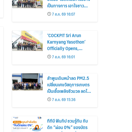
เป็นทางการ เอาใจชาว
ยโสธรและพื้นที่ใกล้เคียง
7 ส.ค. 69 16:07
มอบโปรยางสุดคุ้มฉลอง
เปิดสาขาใหม่
‘COCKPIT Sri Arun
Karnyang Yasothon’
Officially Opens,
Celebrating the Grand
7 ส.ค. 69 16:01
Opening with Exclusive
Tire Promotions
ลำพูนเดินหน้าลด PM2.5
เปลี่ยนเศษวัสดุการเกษตร
เป็นเชื้อเพลิงชีวมวล ลดไฟ
ป่า สร้างรายได้ชุมชน
7 ส.ค. 69 15:36
ทีทีบี ฟินทิป ชวนรู้ทัน กับ
ดัก “ผ่อน 0%” ของบัตร