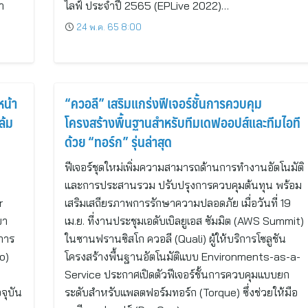
า
ไลฟ์ ประจำปี 2565 (EPLive 2022)…
24 พ.ค. 65 8:00
หน้า
“ควอลี” เสริมแกร่งฟีเจอร์ชั้นการควบคุม
ล้ม
โครงสร้างพื้นฐานสำหรับทีมเดฟออปส์และทีมไอที
ด้วย “ทอร์ก” รุ่นล่าสุด
ฟีเจอร์ชุดใหม่เพิ่มความสามารถด้านการทำงานอัตโนมัติ
และการประสานรวม ปรับปรุงการควบคุมต้นทุน พร้อม
r
เสริมเสถียรภาพการรักษาความปลอดภัย เมื่อวันที่ 19
ยา
เม.ย. ที่งานประชุมเอดับเบิลยูเอส ซัมมิต (AWS Summit)
นการ
ในซานฟรานซิสโก ควอลี (Quali) ผู้ให้บริการโซลูชัน
o)
โครงสร้างพื้นฐานอัตโนมัติแบบ Environments-as-a-
Service ประกาศเปิดตัวฟีเจอร์ชั้นการควบคุมแบบยก
จุบัน
ระดับสำหรับแพลตฟอร์มทอร์ก (Torque) ซึ่งช่วยให้มือ