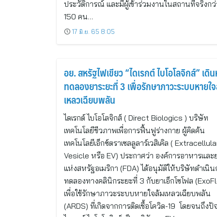
ประวัติการณ์ และมีผู้เข้าร่วมงานในสถานที่จริงกว่
150 คน…
17 มิ.ย. 65 8:05
อย. สหรัฐไฟเขียว “ไดเรกต์ ไบโอโลจิกส์” เดิน
ทดลองยาระยะที่ 3 เพื่อรักษาภาวะระบบหายใจ
เหลวเฉียบพลัน
ไดเรกต์ ไบโอโลจิกส์ ( Direct Biologics ) บริษัท
เทคโนโลยีชีวภาพเพื่อการฟื้นฟูร่างกาย ผู้คิดค้น
เทคโนโลยีเอ็กซ์ตราเซลลูลาร์เวสิเคิล ( Extracellula
Vesicle หรือ EV) ประกาศว่า องค์การอาหารและ
แห่งสหรัฐอเมริกา (FDA) ได้อนุมัติให้บริษัทดำเนิ
ทดลองทางคลินิกระยะที่ 3 กับยาเอ็กโซโฟล (ExoFl
เพื่อใช้รักษาภาวะระบบหายใจล้มเหลวเฉียบพลัน
(ARDS) ที่เกิดจากการติดเชื้อโควิด-19 โดยจนถึงปัจ