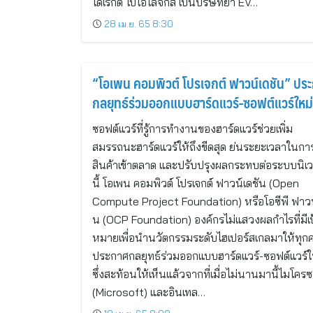
ไดเรกต์ ไบโอโลจิกส์ เป็นบริษัทยา EV…
28 เม.ย. 65 8:30
“โอเพน คอมพิวต์ โปรเจกต์ ฟาวน์เดชัน” ปร
กลยุทธ์ร่วมออกแบบฮาร์ดแวร์-ซอฟต์แวร์ใหม่
ซอฟต์แวร์ที่รู้การทำงานของฮาร์ดแวร์ช่วยเพิ่ม
สมรรถนะฮาร์ดแวร์ให้ถึงขีดสุด ย่นระยะเวลาในก
สินค้าเข้าตลาด และปรับปรุงผลกระทบต่อระบบนิเว
นี้ โอเพน คอมพิวต์ โปรเจกต์ ฟาวน์เดชัน (Open
Compute Project Foundation) หรือโอซีพี ฟาวน
น (OCP Foundation) องค์กรไม่แสวงผลกำไรที่มีเป
หมายเพื่อนำนวัตกรรมระดับไฮเปอร์สเกลมาให้ทุก
ประกาศกลยุทธ์ร่วมออกแบบฮาร์ดแวร์-ซอฟต์แวร์ใ
ซึ่งสะท้อนให้เห็นแล้วจากที่เมื่อไม่นานมานี้ไมโคร
(Microsoft) และอินเทล…