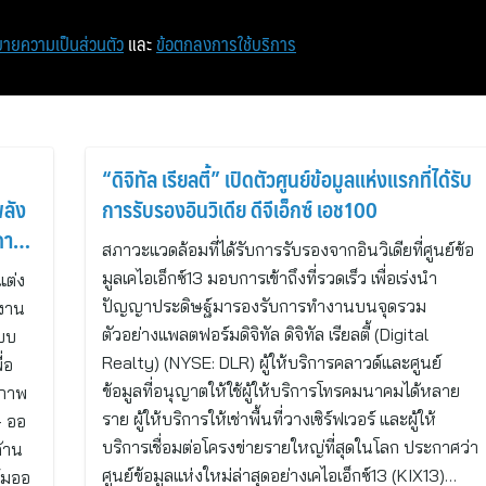
หน้าแรก
ท่องเที่ยว
ไอที
เศรษฐกิจ/การเงิน
ายความเป็นส่วนตัว
และ
ข้อตกลงการใช้บริการ
“ดิจิทัล เรียลตี้” เปิดตัวศูนย์ข้อมูลแห่งแรกที่ได้รับ
พลัง
การรับรองอินวิเดีย ดีจีเอ็กซ์ เอช100
ตภาพ
สภาวะแวดล้อมที่ได้รับการรับรองจากอินวิเดียที่ศูนย์ข้อ
มูลเคไอเอ็กซ์13 มอบการเข้าถึงที่รวดเร็ว เพื่อเร่งนำ
แต่ง
ปัญญาประดิษฐ์มารองรับการทำงานบนจุดรวม
ำงาน
ตัวอย่างแพลตฟอร์มดิจิทัล ดิจิทัล เรียลตี้ (Digital
ะบบ
Realty) (NYSE: DLR) ผู้ให้บริการคลาวด์และศูนย์
่อ
ข้อมูลที่อนุญาตให้ใช้ผู้ให้บริการโทรคมนาคมได้หลาย
ณภาพ
ราย ผู้ให้บริการให้เช่าพื้นที่วางเซิร์ฟเวอร์ และผู้ให้
— ออ
บริการเชื่อมต่อโครงข่ายรายใหญ่ที่สุดในโลก ประกาศว่า
้าน
ศูนย์ข้อมูลแห่งใหม่ล่าสุดอย่างเคไอเอ็กซ์13 (KIX13)…
์มออ