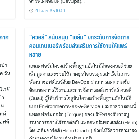
อาชีพเดฟออปส์ (DevOps)…
20 เม.ย. 65 10:01
ะกาศ
“ควอลี” สนับสนุน “เฮล์ม” ยกระดับการจัดการ
คอนเทนเนอร์พร้อมส่งเสริมการใช้งานให้แพร่
หลาย
ารนำ
แพลตฟอร์มโครงสร้างพื้นฐานอัตโนมัติของควอลีช่วย
ศ วัน
เพิ่มมูลค่าและช่วยให้ภาคธุรกิจบรรลุผลสำเร็จในการ
พัฒนาซอฟต์แวร์ด้วย DevOps ผ่านการลดความซับ
์เดชั
ซ้อนของการใช้งานและการจัดการเฮล์มชาร์ตส์ ควอลี
้า
(Quali) ผู้ให้บริการโซลูชันโครงสร้างพื้นฐานอัตโนมัติ
คน
แบบ Environments-as-a-Service ประกาศว่า ตอนนี้
หม่
แพลตฟอร์มทอร์ก (Torque) ของบริษัทรองรับการบู
ซอฟท์
รณาการอย่างไร้รอยต่อกับแพลตฟอร์มของเฮล์ม (Helm)
โดยเฮล์มชาร์ตส์ (Helm Charts) ช่วยให้วิศวกรสามารถ
กำหนดการใช้งานสำหรับคูเบอร์เ…