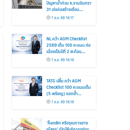
ปัญหาน้ำท่วม ซ.รามอินทรา
31 เร่งก่อสร้างเขื่อน
คอนกรีต-เพิ่มประสิทธิภาพ
7 ส.ค. 69 16:17
ระบายน้ำคาดแล้วเสร็จ
พ.ค. 70
NL คว้า AGM Checklist
2569 เต็ม 100 คะแนน ต่อ
เนื่องเป็นปีที่ 2 สะท้อน
มาตรฐานธรรมาภิบาล และ
7 ส.ค. 69 16:16
การกำกับดูแลกิจการที่ดี
TATG ปลื้ม คว้า AGM
Checklist 100 คะแนนเต็ม
(5 เหรียญ) ตอกย้ำ
มาตรฐานกำกับดูแลกิจการ
7 ส.ค. 69 16:16
ที่ดี
‘ค็อกพิท ศรีอรุณการยาง
ยโสธร’ เปิดให้บริการอย่าง