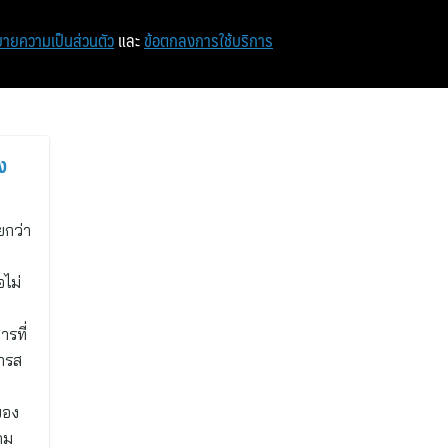
หน้าแรก
ท่องเที่ยว
ไอที
เศรษฐกิจ/การเงิน
ายความเป็นส่วนตัว
และ
ข้อตกลงการใช้บริการ
ง
ยกว่า
อไม่
ารที่
ารส
ของ
คม