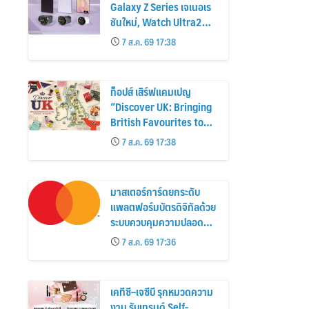
Galaxy Z Series เจเนอเร
ชันใหม่, Watch Ultra2
และ Watch9 สูงกว่ารุ่น
7 ส.ค. 69 17:38
ก่อนหน้ากว่า 30%
ท็อปส์ เสิร์ฟแคมเปญ
“Discover UK: Bringing
British Favourites to
You” ขนทัพของอร่อยและ
7 ส.ค. 69 17:38
ไอเท็มฮิตจากสหราช
อาณาจักร ส่งตรงถึงมือ
ตั้งแต่วันนี้ – 18 สิงหาคมนี้
มาสเตอร์การ์ดยกระดับ
แพลตฟอร์มบัตรดิจิทัลด้วย
ระบบควบคุมความปลอดภัย
ใหม่
7 ส.ค. 69 17:36
เคทีซี–เจซีบี รุกหมวดความ
งาม รับเทรนด์ Self-