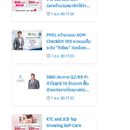
careจำนวนสมาชิกใช้จ่าย
หมวดเครื่องสำอางเพิ่ม
7 ส.ค. 69 17:34
26%
PHOL คว้าคะแนน AGM
Checklist 100 คะแนนเต็ม
ระดับ “ดีเยี่ยม” ต่อเนื่องเป็น
ปีที่ 7 ตอกย้ำการดำเนิน
7 ส.ค. 69 17:33
ธุรกิจตามหลักธรรมาภิบาล
โปร่งใส สร้างความเชื่อมั่นผู้
ถือหุ้น
SINO ประกาศ Q2/69 ทำ
กำไรสุทธิ 10 ล้านบาท ฟื้น
ตัวแกร่งจากไตรมาสก่อน
เตรียมจ่ายปันผลระหว่าง
7 ส.ค. 69 17:33
กาล 0.014423 บาทต่อหุ้น
ครึ่งปีหลังมุ่งเติบโตต่อเนื่อง
KTC and JCB Tap
Growing Self-Care