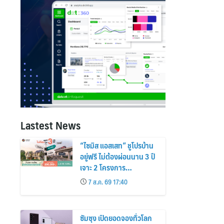
Lastest News
“ไซมิส แอสเสท” ชูโปรบ้าน
อยู่ฟรี ไม่ต้องผ่อนนาน 3 ปี
เจาะ 2 โครงการ
“Siamese Holm–
7 ส.ค. 69 17:40
Siamese Blossom”
พร้อมส่วนลดและสิทธิพิเศษ
ถึง 31 สิงหาคม 2569
ซัมซุง เปิดยอดจองทั่วโลก