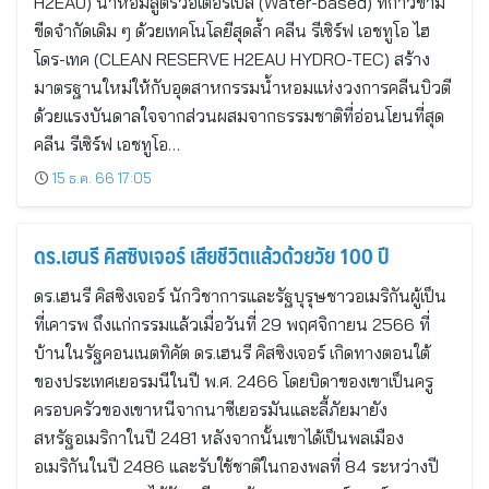
H2EAU) น้ำหอมสูตรวอเตอร์เบส (Water-based) ที่ก้าวข้าม
ขีดจำกัดเดิม ๆ ด้วยเทคโนโลยีสุดล้ำ คลีน รีเซิร์ฟ เอชทูโอ ไฮ
โดร-เทค (CLEAN RESERVE H2EAU HYDRO-TEC) สร้าง
มาตรฐานใหม่ให้กับอุตสาหกรรมน้ำหอมแห่งวงการคลีนบิวตี
ด้วยแรงบันดาลใจจากส่วนผสมจากธรรมชาติที่อ่อนโยนที่สุด
คลีน รีเซิร์ฟ เอชทูโอ…
15 ธ.ค. 66 17:05
ดร.เฮนรี คิสซิงเจอร์ เสียชีวิตแล้วด้วยวัย 100 ปี
ดร.เฮนรี คิสซิงเจอร์ นักวิชาการและรัฐบุรุษชาวอเมริกันผู้เป็น
ที่เคารพ ถึงแก่กรรมแล้วเมื่อวันที่ 29 พฤศจิกายน 2566 ที่
บ้านในรัฐคอนเนตทิคัต ดร.เฮนรี คิสซิงเจอร์ เกิดทางตอนใต้
ของประเทศเยอรมนีในปี พ.ศ. 2466 โดยบิดาของเขาเป็นครู
ครอบครัวของเขาหนีจากนาซีเยอรมันและลี้ภัยมายัง
สหรัฐอเมริกาในปี 2481 หลังจากนั้นเขาได้เป็นพลเมือง
อเมริกันในปี 2486 และรับใช้ชาติในกองพลที่ 84 ระหว่างปี