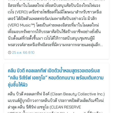
อิสระที่มาในโมเดลใหม่ เพื่อสนับสนุนศิลปินน้องใหม่ไฟแรง
เวโร (VERO) เครือข่ายโซเชียลที่ไม่มีโฆษณาสำหรับชาวครีเอ
เตอร์ ได้เปิดตัวแพลตฟอร์มบ่มเพาะศิลปินอย่างเวโร มิวสิก
(VERO Music™) โดยเป็นค่ายเพลงอิสระที่มาในโมเดลใหม่
เพื่อมอบทรัพยากรให้บรรดาศิลปินใช้สร้างอาชีพอย่างยั่งยืน
นับตั้งแต่ที่ก่อตั้งขี้นมา เวโรได้ให้การสนับสนุนชุมชนผู้มี
พรสวรรค์สายครีเอทีฟอิสระที่มีความหลากหลายและลุ่มลึก…
25 ธ.ค. 66 8:10
คลีน บิวตี คอลเลกทีฟ เปิดตัวน้ำหอมสูตรวอเตอร์เบส
“คลีน รีเซิร์ฟ เอชทูโอ” หอมติดทนนาน พร้อมเติมความ
ชุ่มชื้นให้ผิว
คลีน บิวตี คอลเลกทีฟ อิงค์ (Clean Beauty Collective Inc.)
แบรนด์ผู้บุกเบิกวงการคลีนบิวตี ประกาศเปิดตัวผลิตภัณฑ์ใหม่
ล่าสุด คลีน รีเซิร์ฟ เอชทูโอ (CLEAN RESERVE