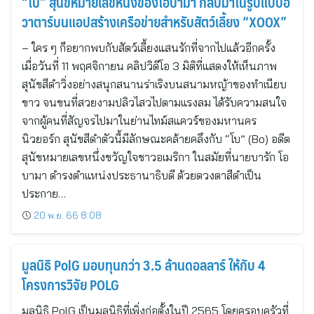
“โบ” สุนัขหมายเลขหนึ่งของโอบามา กลับมาในรูปแบบอ
วาตาร์บนแอปสร้างเครือข่ายสำหรับสัตว์เลี้ยง “XOOX”
– ใคร ๆ ก็อยากพบกับสัตว์เลี้ยงแสนรักที่จากไปแล้วอีกครั้ง
เมื่อวันที่ 11 พฤศจิกายน คลิปวิดีโอ 3 มิติที่แสดงให้เห็นภาพ
สุนัขสีดำวิ่งอย่างสนุกสนานร่าเริงบนสนามหญ้าของทำเนียบ
ขาว จนขนที่สวยงามปลิวไสวไปตามแรงลม ได้รับความสนใจ
จากผู้คนที่สัญจรไปมาในย่านไทม์สแควร์ของมหานคร
นิวยอร์ก สุนัขสีดำตัวนี้มีลักษณะคล้ายคลึงกับ “โบ” (Bo) อดีต
สุนัขหมายเลขหนึ่งขวัญใจชาวอเมริกา ในสมัยที่นายบารัก โอ
บามา ดำรงตำแหน่งประธานาธิบดี ด้วยดวงตาสีดำเป็น
ประกาย…
20 พ.ย. 66 8:08
มูลนิธิ PolG มอบทุนกว่า 3.5 ล้านดอลลาร์ ให้กับ 4
โครงการวิจัย POLG
มูลนิธิ PolG เป็นมูลนิธิที่เพิ่งก่อตั้งในปี 2565 โดยครอบครัวที่