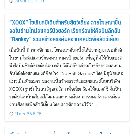
24 พ.ย. 66 15:00
“XOOX” โซเชียลมีเดียสำหรับสัตว์เลี้ยง ฉายโฆษณาขึ้น
จอในย่านไทม์สแควร์นิวยอร์ก เรียกร้องให้ศิลปินลึกลับ
“Banksy” ร่วมสร้างสรรค์ผลงานศิลปะเพื่อสัตว์เลี้ยง
เมื่อวันที่ 11 พฤศจิกายน โฆษณาตัวหนึ่งได้ปรากฏบนจอยักษ์
ในย่านไทม์สแควร์ของมหานครนิวยอร์ก เพื่ออุทิศให้กับแบงก์
ซี ศิลปินชื่อดังระดับโลก คลิปวิดีโอดังกล่าวอ้างอิงจากผลงาน
อันโด่งดังของแบงก์ซีอย่าง “No Ball Games” โดยมีสุนัขและ
แมวเป็นตัวละคร ผลงานนี้สร้างสรรค์และเผยแพร่โดยบริษัท
XOOX (ซูกซ์) ในสหรัฐอเมริกา เพื่อเรียกร้องให้แบงก์ซี ศิลปิน
ระดับโลกนักเสียดสีสังคมและการเมือง มาร่วมสร้างสรรค์ผล
งานศิลปะเพื่อสัตว์เลี้ยง โดยฝากข้อความไว้ว่า…
21 พ.ย. 66 8:28