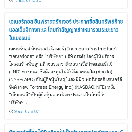
15 ม.ค. 67 10:20
เอเนอร์กอส อินฟราสตรักเจอร์ ประกาศซื้อสินทรัพย์ก๊าซ
แอลเอ็นจีทางทะเล โดยทำสัญญาเช่าเหมารวมระยะยาว
ในเยอรมนี
เอเนอร์กอส อินฟราสตรักเจอร์ (Energos Infrastructure)
“เอเนอร์กอส” หรือ “บริษัทฯ” บริษัทระดับโลกผู้ให้บริการ
โครงสร้างพื้นฐานก๊าซธรรมชาติเหลว หรือก๊าซแอลเอ็นจี
(LNG) ทางทะเล ซึ่งมีกองทุนในสังกัดอะพอลโล (Apollo)
(NYSE: APO) เป็นผู้ถือหุ้นใหญ่ และมีนิว ฟอร์เทรสส์ เอเนอร์จี
อิงค์ (New Fortress Energy Inc.) (NASDAQ: NFE) หรือ
“เอ็นเอฟอี” เป็นผู้ถือหุ้นส่วนน้อย ประกาศในวันนี้ว่า
บริษัทฯ…
9 ม.ค. 67 8:07