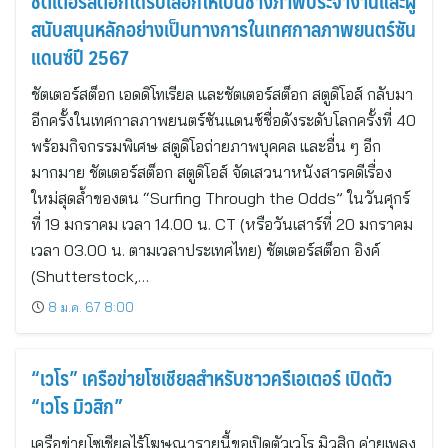
ชัตเตอร์สต็อกได้รับเลือกให้เป็นช่างภาพประจำงานและผู้
สนับสนุนหลักอย่างเป็นทางการในเทศกาลภาพยนตร์ซัน
แดนซ์ปี 2567
ชัตเตอร์สต็อก เอดดิโทเรียล และชัตเตอร์สต็อก สตูดิโอส์ กลับมา
อีกครั้งในเทศกาลภาพยนตร์ซันแดนซ์ชื่อดังระดับโลกครั้งที่ 40
พร้อมกิจกรรมพิเศษ สตูดิโอถ่ายภาพบุคคล และอื่น ๆ อีก
มากมาย ชัตเตอร์สต็อก สตูดิโอส์ จัดเสวนาหนังสารคดีเรื่อง
ใหม่สุดล้ำของตน “Surfing Through the Odds” ในวันศุกร์
ที่ 19 มกราคม เวลา 14.00 น. CT (หรือวันเสาร์ที่ 20 มกราคม
เวลา 03.00 น. ตามเวลาประเทศไทย) ชัตเตอร์สต็อก อิงค์
(Shutterstock,…
8 ม.ค. 67 8:00
“เวโร” เครือข่ายโซเชียลสำหรับชาวครีเอเตอร์ เปิดตัว
“เวโร มิวสิก”
เครือข่ายโซเชียลไร้โฆษณารายนี้ขอเปิดตัวเวโร มิวสิก ค่ายเพลง