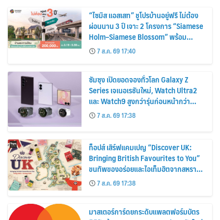
“ไซมิส แอสเสท” ชูโปรบ้านอยู่ฟรี ไม่ต้อง
ผ่อนนาน 3 ปี เจาะ 2 โครงการ “Siamese
Holm–Siamese Blossom” พร้อม
ส่วนลดและสิทธิพิเศษถึง 31 สิงหาคม
7 ส.ค. 69 17:40
2569
ซัมซุง เปิดยอดจองทั่วโลก Galaxy Z
Series เจเนอเรชันใหม่, Watch Ultra2
และ Watch9 สูงกว่ารุ่นก่อนหน้ากว่า
30%
7 ส.ค. 69 17:38
ท็อปส์ เสิร์ฟแคมเปญ “Discover UK:
Bringing British Favourites to You”
ขนทัพของอร่อยและไอเท็มฮิตจากสหราช
อาณาจักร ส่งตรงถึงมือตั้งแต่วันนี้ – 18
7 ส.ค. 69 17:38
สิงหาคมนี้
มาสเตอร์การ์ดยกระดับแพลตฟอร์มบัตร