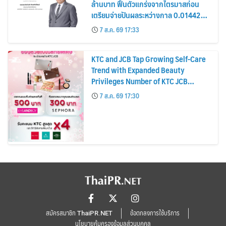
ล้านบาท ฟื้นตัวแกร่งจากไตรมาสก่อน
เตรียมจ่ายปันผลระหว่างกาล 0.014423
บาทต่อหุ้น ครึ่งปีหลังมุ่งเติบโตต่อเนื่อง
7 ส.ค. 69 17:33
KTC and JCB Tap Growing Self-Care
Trend with Expanded Beauty
Privileges Number of KTC JCB
Cardmembers Spending on
7 ส.ค. 69 17:30
Cosmetics Rises 26%
สมัครสมาชิก ThaiPR.NET
ข้อตกลงการใช้บริการ
นโยบายคุ้มครองข้อมูลส่วนบุคคล