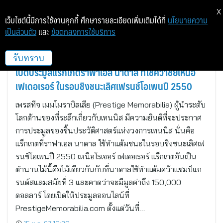
X
เว็บไซต์นี้มีการใช้งานคุกกี้ ศึกษารายละเอียดเพิ่มเติมได้ที่
นโยบายความ
เป็นส่วนตัว
และ
ข้อตกลงการใช้บริการ
นิวยอร์ก
รับทราบ
เปิดประมูลแร็กเกตราฟาเอล นาดาล ที่ใช้คว้าชัยเหนือ
เฟเดอเรอร์ ในรอบชิงชนะเลิศเฟรนช์โอเพนปี 2550
เพรสทีจ เมมโมราบิลเลีย (Prestige Memorabilia) ผู้นำระดับ
โลกด้านของที่ระลึกเกี่ยวกับเทนนิส มีความยินดีที่จะประกาศ
การประมูลของชิ้นประวัติศาสตร์แห่งวงการเทนนิส นั่นคือ
แร็กเกตที่ราฟาเอล นาดาล ใช้ทำแต้มชนะในรอบชิงชนะเลิศเฟ
รนช์โอเพนปี 2550 เหนือโรเจอร์ เฟเดอเรอร์ แร็กเกตอันเป็น
ตำนานไม้นี้คือไม้เดียวกันกับที่นาดาลใช้ทำแต้มคว้าแชมป์แก
รนด์สแลมสมัยที่ 3 และคาดว่าจะมีมูลค่าถึง 150,000
ดอลลาร์ โดยเปิดให้ประมูลออนไลน์ที่
PrestigeMemorabilia.com ตั้งแต่วันที่…