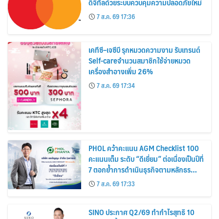
ดิจิทัลด้วยระบบควบคุมความปลอดภัยใหม่
7 ส.ค. 69 17:36
เคทีซี–เจซีบี รุกหมวดความงาม รับเทรนด์
Self-careจำนวนสมาชิกใช้จ่ายหมวด
เครื่องสำอางเพิ่ม 26%
7 ส.ค. 69 17:34
PHOL คว้าคะแนน AGM Checklist 100
คะแนนเต็ม ระดับ “ดีเยี่ยม” ต่อเนื่องเป็นปีที่
7 ตอกย้ำการดำเนินธุรกิจตามหลักธร
รมาภิบาล โปร่งใส สร้างความเชื่อมั่นผู้ถือ
7 ส.ค. 69 17:33
หุ้น
SINO ประกาศ Q2/69 ทำกำไรสุทธิ 10