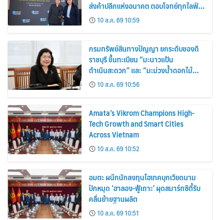
ส่งค้าปลีกแห่งอนาคต ตอบโจทย์ทุกไลฟ์
สไตล์ผู้บริโภค
10 ส.ค. 69 10:59
กรมทรัพย์สินทางปัญญา ยกระดับของดี
ราชบุรี ขึ้นทะเบียน “มะนาวแป้น
ดำเนินสะดวก” และ “มะม่วงน้ำดอกไม้
ราชบุรี” เป็น GI น้องใหม่ เดินหน้าเพิ่ม
10 ส.ค. 69 10:56
มูลค่าเกษตรอัตลักษณ์ ขับเคลื่อน
เศรษฐกิจชุมชน
Amata’s Vikrom Champions High-
Tech Growth and Smart Cities
Across Vietnam
10 ส.ค. 69 10:52
อมตะ ผนึกนักลงทุนไฮเทคบุกเวียดนาม
ปักหมุด ‘ฮาลอง-ฟู้เถาะ’ ผุดสมาร์ทซิตี้รับ
คลื่นย้ายฐานผลิต
10 ส.ค. 69 10:51