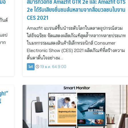
หมอ
สมาร์ทวอทช์ Amazfit GTR 2e และ Amazfit GTS
2e ได้รับเสียงชื่นชมล้นหลามจากสื่อมวลชนในงาน
CES 2021
กันต์
Amazfit แบรนด์ชั้นนำระดับโลกในตลาดอุปกรณ์สวม
บแอป
ใส่อัจฉริยะ จัดแสดงผลิตภัณฑ์สุดล้ำหลากหลายประเภท
จาก
ในมหกรรมแสดงสินค้าอิเล็กทรอนิกส์ Consumer
Electronic Show (CES) 2021 ผลิตภัณฑ์ที่สร้างความ
ตื่นตาตื่นใจอย่างม…
ไอที
19 ม.ค. 64 9:00
gh!”
์