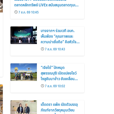
ตลาดหลักทรัพย์ LiVEx สนับสนุนตลาดทุนเป็น
กลไกสำคัญสำหรับ SME
7 ส.ค. 69 10:45
บางจากฯ ร่วมเวที อบก.
เห็นพ้อง “คุณภาพและ
ความน่าเชื่อถือ” คือหัวใจ
ของคาร์บอนเครดิต หนุน
7 ส.ค. 69 10:43
ยกระดับตลาดคาร์บอนไทย
เชื่อมโยงอาเซียน เปิดโอกาส
สู่ตลาดสากล
“เจียไต๋” ปักหมุด
สุพรรณบุรี! เปิดแปลงโชว์
โซลูชันนาข้าว ขับเคลื่อน
การทำนาอย่างเป็นระบบ ยก
7 ส.ค. 69 10:02
ระดับเกษตรกรไทย
เต็ดตรา แพ้ค เปิดตัวบรรจุ
ภัณฑ์จากวัสดุหมุนเวียน