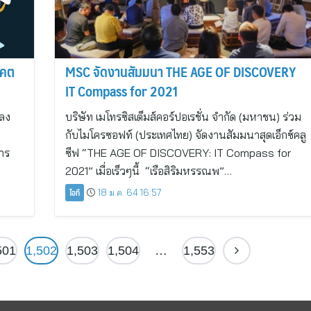
าคต
MSC จัดงานสัมมนา THE AGE OF DISCOVERY
IT Compass for 2021
ปลง
บริษัท เมโทรซิสเต็มส์คอร์ปอเรชั่น จำกัด (มหาชน) ร่วม
กับไมโครซอฟท์ (ประเทศไทย) จัดงานสัมมนาสุดเอ็กซ์คลู
การ
ซีฟ “THE AGE OF DISCOVERY: IT Compass for
2021” เมื่อเร็วๆนี้ “เรือสิริมหรรณพ”…
ไอที
18 ม.ค. 64 16:57
501
1,502
1,503
1,504
…
1,553