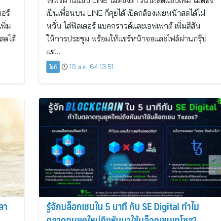
ใช้ฟรีผ่านแอป LINE ไม่ต้องดาวน์โหลดแอปเพิ่ม ไม่ต้อง
อร์
เป็นเพื่อนบน LINE ก็คุยได้ เปิดกล้องเผยหน้าสดได้ไม่
พิ่ม
หวั่น ใส่ฟิลเตอร์ แบคกราวด์และเอฟเฟกต์ เพิ่มสีสัน
าสดได้
ให้การประชุม พร้อมให้แชร์หน้าจอและไฟล์ผ่านกรุ๊ป
แช…
ไอที
19 ม.ค. 64 13:51
ลา
รู้จักบล็อกเชนใน 5 นาที กับ SE Digital ทำไม
ตลาดทุนยุคใหม่ถึงหันมาใช้บล็อกเชนเทโซส?