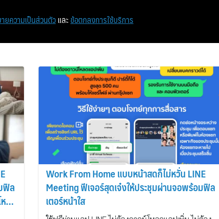
หน้าแรก
ท่องเที่ยว
ไอที
เศรษฐกิจ/การเงิน
ายความเป็นส่วนตัว
และ
ข้อตกลงการใช้บริการ
NE
Work From Home แบบหน้าสดก็ไม่หวั่น LINE
มฟิล
Meeting ฟีเจอร์สุดเจ๋งให้ประชุมผ่านจอพร้อมฟิล
์โหลด
เตอร์หน้าใส