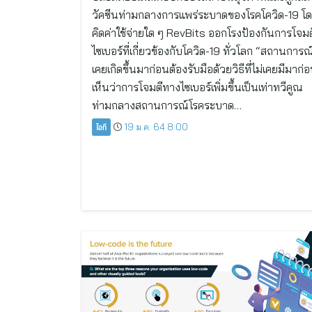
วัคซีนท่ามกลางการแพร่ระบาดของโรคโควิด-19 โด
คิดค่าใช้จ่ายใด ๆ RevBits ออกโรงป้องกันการโจม
ไซเบอร์ที่เกี่ยวข้องกับโควิด-19 ทั่วโลก “สถานการณ์ท
เคยเกิดขึ้นมาก่อนต้องรับมือด้วยวิธีที่ไม่เคยมีมาก่
เห็นว่าการโจมตีทางไซเบอร์เพิ่มขึ้นเป็นเท่าทวีคูณ
ท่ามกลางสถานการณ์โรคระบาด…
ไอที
19 ม.ค. 64 8:00