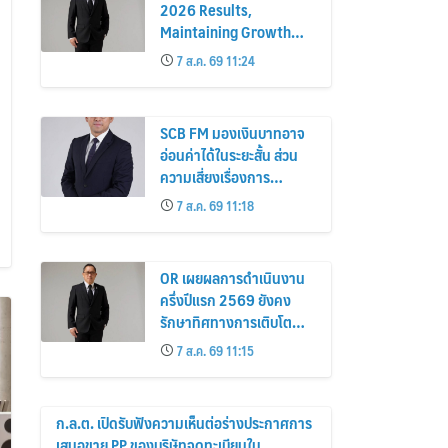
2026 Results,
Maintaining Growth
Trajectory Investing in
7 ส.ค. 69 11:24
Future Businesses to
Strengthen Long-Term
Growth
SCB FM มองเงินบาทอาจ
อ่อนค่าได้ในระยะสั้น ส่วน
ความเสี่ยงเรื่องการ
Unwind carry trade ยัง
7 ส.ค. 69 11:18
ต่ำ แม้เงินเยนแข็งค่าเร็ว
OR เผยผลการดำเนินงาน
ครึ่งปีแรก 2569 ยังคง
รักษาทิศทางการเติบโต
เดินหน้าลงทุนธุรกิจอนาคต
7 ส.ค. 69 11:15
เสริมการเติบโตระยะยาว
ก.ล.ต. เปิดรับฟังความเห็นต่อร่างประกาศการ
เสนอขาย PP ของบริษัทจดทะเบียนใน