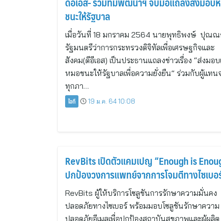
ดีอีเอส- ร่วมทีมพัฒนาฯ จับมือแถลงส่งมอบ
ชนะให้รัฐบาล
เมื่อวันที่ 18 มกราคม 2564 นายพุทธิพงษ์ ปุณณ
รัฐมนตรีว่าการกระทรวงดิจิทัลเพื่อเศรษฐกิจและ
สังคม(ดีอีเอส) เป็นประธานแถลงข่าวเรื่อง “ส่งมอ
หมอชนะให้รัฐบาลเพื่อความยั่งยืน” ร่วมกับผู้แทน
ทุกภา…
ไอที
19 ม.ค. 64 10:08
RevBits เปิดตัวแคมเปญ “Enough is Enou
ปกป้องวงการแพทย์จากการโจมตีทางไซเบอร
RevBits ผู้ให้บริการโซลูชันการรักษาความมั่นคง
ปลอดภัยทางไซเบอร์ พร้อมมอบโซลูชันรักษาความ
ปลอดภัยอีเมลเพื่อปกป้องสถาบันสุขภาพและผู้ผลิต