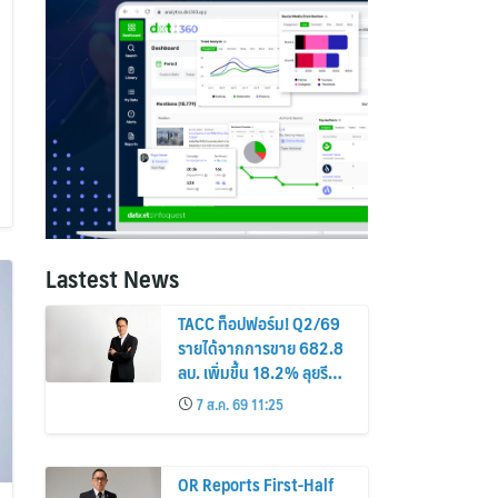
Lastest News
TACC ท็อปฟอร์ม! Q2/69
รายได้จากการขาย 682.8
ลบ. เพิ่มขึ้น 18.2% ลุยรี
แบรนด์-ปิดดีลลงทุนใหม่
7 ส.ค. 69 11:25
สร้าง New S-Curve หนุน
อนาคตเติบโตยั่งยืน
OR Reports First-Half