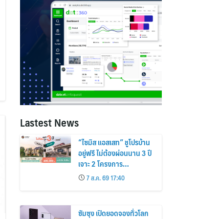
Lastest News
“ไซมิส แอสเสท” ชูโปรบ้าน
อยู่ฟรี ไม่ต้องผ่อนนาน 3 ปี
เจาะ 2 โครงการ
“Siamese Holm–
7 ส.ค. 69 17:40
Siamese Blossom”
พร้อมส่วนลดและสิทธิพิเศษ
ถึง 31 สิงหาคม 2569
ซัมซุง เปิดยอดจองทั่วโลก