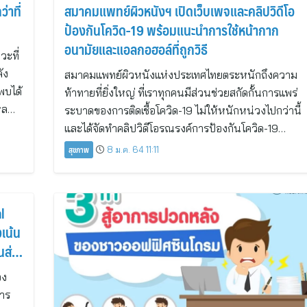
่าที่
สมาคมแพทย์ผิวหนังฯ เปิดเว็บเพจและคลิปวิดีโอ
ป้องกันโควิด-19 พร้อมแนะนำการใช้หน้ากาก
อนามัยและแอลกอฮอล์ที่ถูกวิธี
วะที่
ัง
สมาคมแพทย์ผิวหนังแห่งประเทศไทยตระหนักถึงความ
พบได้
ท้าทายที่ยิ่งใหญ่ ที่เราทุกคนมีส่วนช่วยสกัดกั้นการแพร่
ไหล…
ระบาดของการติดเชื้อโควิด-19 ไม่ให้หนักหน่วงไปกว่านี้
และได้จัดทำคลิปวิดีโอรณรงค์การป้องกันโควิด-19…
สุขภาพ
8 ม.ค. 64 11:11
l
งเน้น
นส่ง
อง
การ