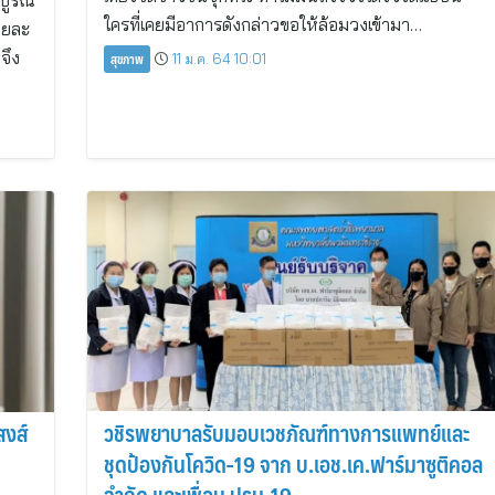
บูรณ์
ใครที่เคยมีอาการดังกล่าวขอให้ล้อมวงเข้ามา…
อยละ
จึง
สุขภาพ
11 ม.ค. 64 10:01
สงส์
วชิรพยาบาลรับมอบเวชภัณฑ์ทางการแพทย์และ
ชุดป้องกันโควิด-19 จาก บ.เอช.เค.ฟาร์มาซูติคอล