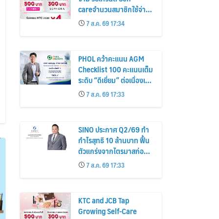
careจำนวนสมาชิกใช้จ่าย
หมวดเครื่องสำอางเพิ่ม
7 ส.ค. 69 17:34
26%
PHOL คว้าคะแนน AGM
Checklist 100 คะแนนเต็ม
ระดับ “ดีเยี่ยม” ต่อเนื่องเป็น
ปีที่ 7 ตอกย้ำการดำเนิน
7 ส.ค. 69 17:33
ธุรกิจตามหลักธรรมาภิบาล
โปร่งใส สร้างความเชื่อมั่นผู้
ถือหุ้น
SINO ประกาศ Q2/69 ทำ
กำไรสุทธิ 10 ล้านบาท ฟื้น
ตัวแกร่งจากไตรมาสก่อน
เตรียมจ่ายปันผลระหว่าง
7 ส.ค. 69 17:33
กาล 0.014423 บาทต่อหุ้น
ครึ่งปีหลังมุ่งเติบโตต่อเนื่อง
KTC and JCB Tap
Growing Self-Care