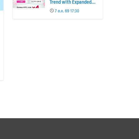
Trend with Expanded
Beauty Privileges
7 ส.ค. 69 17:30
Number of KTC JCB
Cardmembers Spending
on Cosmetics Rises
26%