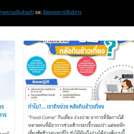
หน้าแรก
ท่องเที่ยว
ไอที
เศรษฐกิจ/การเงิน
ายความเป็นส่วนตัว
และ
ข้อตกลงการใช้บริการ
กร
ทำไม?… เราถึงง่วง หลังกินข้าวเที่ยง
หาร
“Food Coma” กินเที่ยง ง่วงบ่าย อาการที่จัดการได้
หลายคนที่มีอาการช่วงเช้ากระปรี้กระเปร่า แต่พอพัก
เที่ยงซัดข้าวจนจุกทีไร ทำไม๊มันถึงง่วงได้ง่วงดีแบบนี้