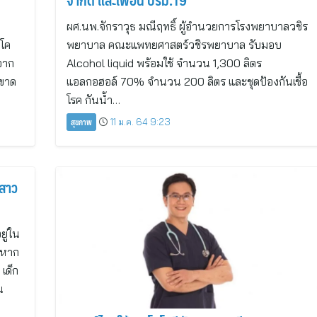
จำกัด และเพื่อน ปรม.19
ผศ.นพ.จักราวุธ มณีฤทธิ์ ผู้อำนวยการโรงพยาบาลวชิร
สโค
พยาบาล คณะแพทยศาสตร์วชิรพยาบาล รับมอบ
กจาก
Alcohol liquid พร้อมใช้ จำนวน 1,300 ลิตร
่ขาด
แอลกอฮอล์ 70% จำนวน 200 ลิตร และชุดป้องกันเชื้อ
โรค กันน้ำ…
สุขภาพ
11 ม.ค. 64 9:23
มสาว
ยู่ใน
ักหาก
เด็ก
น