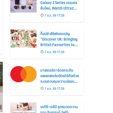
Galaxy Z Series เจเนอเร
ชันใหม่, Watch Ultra2
และ Watch9 สูงกว่ารุ่น
7 ส.ค. 69 17:38
ก่อนหน้ากว่า 30%
ท็อปส์ เสิร์ฟแคมเปญ
“Discover UK: Bringing
British Favourites to
You” ขนทัพของอร่อยและ
7 ส.ค. 69 17:38
ไอเท็มฮิตจากสหราช
อาณาจักร ส่งตรงถึงมือ
ตั้งแต่วันนี้ – 18 สิงหาคมนี้
มาสเตอร์การ์ดยกระดับ
แพลตฟอร์มบัตรดิจิทัลด้วย
ระบบควบคุมความปลอดภัย
ใหม่
7 ส.ค. 69 17:36
เคทีซี–เจซีบี รุกหมวดความ
งาม รับเทรนด์ Self-