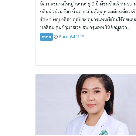
อัณฑะขนาดใหญ่ก่อนอายุ 9 ปี มีขนรักแร้ หนวด ห
กลิ่นตัวร่วมด้วย นั่นอาจเป็นสัญญาณเตือนที่ควรร
รักษา พญ.อลิสา กุลปิยะ กุมารแพทย์ต่อมไร้ท่อแล
บอลิสม ศูนย์กุมารเวช รพ.กรุงเทพ ให้ข้อมูลว่า…
สุขภาพ
8 ม.ค. 64 17:16