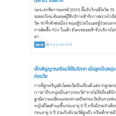
Q4/63 โตผงาด
บมจ.เอกชัยการแพทย์ (EKH) ยิ้มรับวิกฤติโควิด-19
ระลอกใหม่ ดันยอดผู้ใช้บริการเข้ารับการตรวจไวรั
วิด-19 คึกคักต่อเนื่อง ขณะผู้ป่วยในและผู้ป่วยนอ
การติดเชื้อ RSV ในเด็ก ยังคงทยอยเข้ารับบริการไม
สา…
สุขภาพ
11 ม.ค. 64 9:58
เช็กสัญญาณเตือนให้รีบรักษา เมื่อลูกเป็นหนุ่
ก่อนวัย
การที่ลูกเจริญเติบโตสมวัยเป็นเรื่องดี แต่หากลูกตกอ
ภาวะ”เป็นหนุ่มเป็นสาวก่อนวัย”อาจไม่ใช่เรื่องดีน
ลูกมีความเปลี่ยนแปลงทางสรีระก่อนวัยอันควรเช่น 
หญิงมีไตเต้านมขึ้นก่อนอายุ 8 ปี หรือมีประจำเดือ
ก่อนอายุ 9 ปี ร่วมกับมีประวัติสูงเร็ว หรือเด็กชายมี