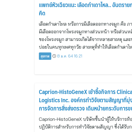
แพทย์หัวเฉียวเเนะ เลือดกำเดาไหล.. อันตรายกว
คิด
เลือดกำเดาไหล หรือการมีเลือดออกทางจมูก คือ ภา
มีเลือดออกจากโพรงจมูกทางส่วนหน้า หรือส่วนหล
ของโพรงจมูก สามารถเกิดได้จากหลายสาเหตุ และ
บ่อยในคนทุกเพศทุกวัย สาเหตุที่ทำให้เลือดกำเดา
สุขภาพ
8 ม.ค. 64 16:21
Caprion-HistoGeneX เข้าซื้อกิจการ Clinica
Logistics Inc. องค์กรทำวิจัยตามสัญญาที่มุ่
การจัดการสิ่งส่งตรวจ เดินหน้ายกระดับการข
สิ่งส่งตรวจจากการทดลองทางคลินิก
Caprion-HistoGeneX บริษัทชั้นนำผู้ให้บริการห้
ปฏิบัติการสำหรับการทำวิจัยตามสัญญา ซึ่งได้รับ