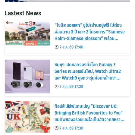
Lastest News
“ไซมิส แอสเสท” ชูโปรบ้านอยู่ฟรี ไม่ต้อง
ผ่อนนาน 3 ปี เจาะ 2 โครงการ “Siamese
Holm–Siamese Blossom” พร้อม
ส่วนลดและสิทธิพิเศษถึง 31 สิงหาคม
7 ส.ค. 69 17:40
2569
ซัมซุง เปิดยอดจองทั่วโลก Galaxy Z
Series เจเนอเรชันใหม่, Watch Ultra2
และ Watch9 สูงกว่ารุ่นก่อนหน้ากว่า
30%
7 ส.ค. 69 17:38
ท็อปส์ เสิร์ฟแคมเปญ “Discover UK:
Bringing British Favourites to You”
ขนทัพของอร่อยและไอเท็มฮิตจากสหราช
อาณาจักร ส่งตรงถึงมือตั้งแต่วันนี้ – 18
7 ส.ค. 69 17:38
สิงหาคมนี้