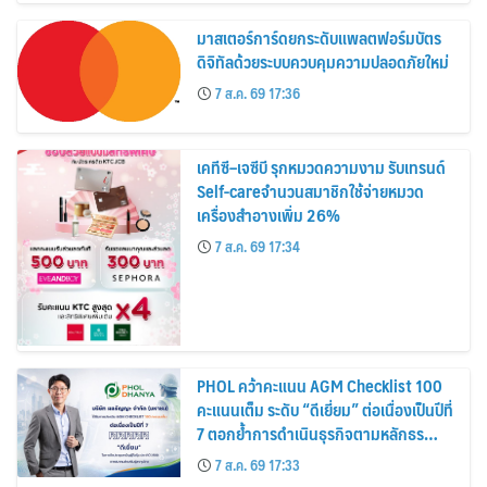
มาสเตอร์การ์ดยกระดับแพลตฟอร์มบัตร
ดิจิทัลด้วยระบบควบคุมความปลอดภัยใหม่
7 ส.ค. 69 17:36
เคทีซี–เจซีบี รุกหมวดความงาม รับเทรนด์
Self-careจำนวนสมาชิกใช้จ่ายหมวด
เครื่องสำอางเพิ่ม 26%
7 ส.ค. 69 17:34
PHOL คว้าคะแนน AGM Checklist 100
คะแนนเต็ม ระดับ “ดีเยี่ยม” ต่อเนื่องเป็นปีที่
7 ตอกย้ำการดำเนินธุรกิจตามหลักธร
รมาภิบาล โปร่งใส สร้างความเชื่อมั่นผู้ถือ
7 ส.ค. 69 17:33
หุ้น