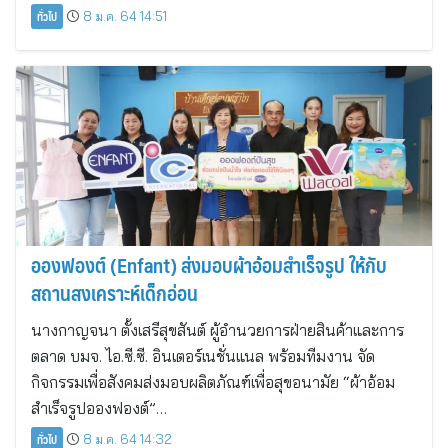
ทั่วไป
8 ม.ค. 64 14:51
อองฟองต์ (Enfant) ส่งมอบผ้าอ้อมสำเร็จรูป ให้กับ
สถานสงเคราะห์เด็กอ่อน
นางกาญจนา ตั้งเสรีสุขสันต์ ผู้อำนวยการฝ่ายสินค้าและการ
ตลาด บมจ. ไอ.ซี.ซี. อินเตอร์เนชั่นแนล พร้อมทีมงาน จัด
กิจกรรมเพื่อสังคมส่งมอบผลิตภัณฑ์เพื่อสุขอนามัย “ผ้าอ้อม
สำเร็จรูปอองฟองต์”…
ทั่วไป
8 ม.ค. 64 14:32