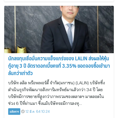
นักลงทุนเชื่อมั่นความแข็งแกร่งของ LALIN ส่งผลให้หุ้น
กู้อายุ 3 ปี อัตราดอกเบี้ยคงที่ 3.35% ยอดจองซื้อเข้ามา
ล้นกว่าเท่าตัว
บริษัท ลลิล พร็อพเพอร์ตี้ จำกัด(มหาชน) (LALIN) บริษัทซึ่ง
ดำเนินธุรกิจพัฒนาอสังหาริมทรัพย์มาแล้วกว่า 34 ปี โดย
บริษัทมีการขยายที่สูงกว่าภาพรวมของตลาดฯ มาตลอดใน
ช่วง 6 ปีที่ผ่านมา ซึ่งแม้บริษัทจะมีการลงทุ…
อสังหาฯ
12 มี.ค. 64 10:24