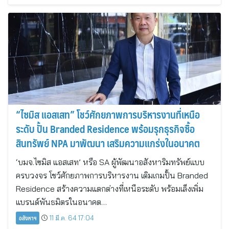
“ไซมิส แอสเสท” โชว์ศักยภาพการบริหารงานที่เหนือ
ระดับ ปั้น Branded Residence พร้อมรุกธุรกิจซื้อ
สินทรัพย์ NPA มาพัฒนา เสริมความแกร่งในอนาคต
‘บมจ.ไซมิส แอสเสท’ หรือ SA ผู้พัฒนาอสังหาริมทรัพย์แบบ
ครบวงจร โชว์ศักยภาพการบริหารงาน เดิมเกมปั้น Branded
Residence สร้างความแตกต่างที่เหนือระดับ พร้อมเล็งเพิ่ม
แบรนด์พันธมิตรในอนาคต…
อสังหาฯ
11 มี.ค. 64 17:04