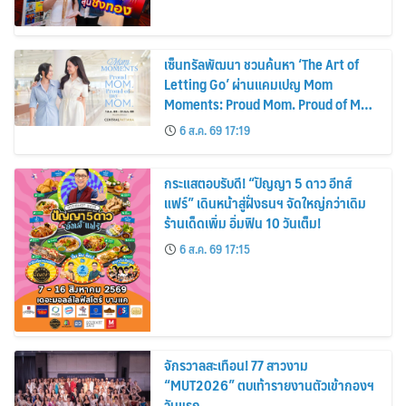
เซ็นทรัลพัฒนา ชวนค้นหา ‘The Art of
Letting Go’ ผ่านแคมเปญ Mom
Moments: Proud Mom. Proud of My
Mom.
6 ส.ค. 69 17:19
กระแสตอบรับดี! “ปัญญา 5 ดาว อีทส์
แฟร์” เดินหน้าสู่ฝั่งธนฯ จัดใหญ่กว่าเดิม
ร้านเด็ดเพิ่ม อิ่มฟิน 10 วันเต็ม!
6 ส.ค. 69 17:15
จักรวาลสะเทือน! 77 สาวงาม
“MUT2026” ตบเท้ารายงานตัวเข้ากองฯ
วันแรก