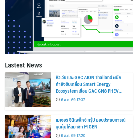
Lastest News
หัวเว่ย และ GAC AION Thailand ผนึก
กำลังขับเคลื่อน Smart Energy
Ecosystem เชื่อม GAC GN8 PHEV
รถยนต์ MPV ระดับพรีเมียม เข้ากับ
6 ส.ค. 69 17:37
พลังงานแสงอาทิตย์ภายในบ้าน
เมเจอร์ ซีนีเพล็กซ์ กรุ้ป มอบประสบการณ์
สุดคุ้มให้สมาชิก M GEN
6 ส.ค. 69 17:20