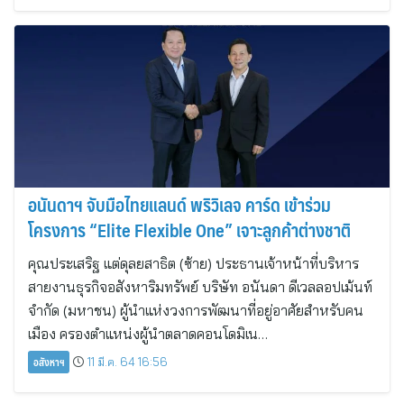
อนันดาฯ จับมือไทยแลนด์ พริวิเลจ คาร์ด เข้าร่วม
โครงการ “Elite Flexible One” เจาะลูกค้าต่างชาติ
คุณประเสริฐ แต่ดุลยสาธิต (ซ้าย) ประธานเจ้าหน้าที่บริหาร
สายงานธุรกิจอสังหาริมทรัพย์ บริษัท อนันดา ดีเวลลอปเม้นท์
จำกัด (มหาชน) ผู้นำแห่งวงการพัฒนาที่อยู่อาศัยสำหรับคน
เมือง ครองตำแหน่งผู้นำตลาดคอนโดมิเน…
อสังหาฯ
11 มี.ค. 64 16:56