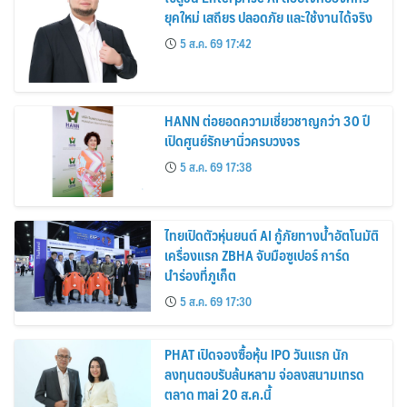
ยุคใหม่ เสถียร ปลอดภัย และใช้งานได้จริง
5 ส.ค. 69 17:42
HANN ต่อยอดความเชี่ยวชาญกว่า 30 ปี
เปิดศูนย์รักษานิ่วครบวงจร
5 ส.ค. 69 17:38
ไทยเปิดตัวหุ่นยนต์ AI กู้ภัยทางน้ำอัตโนมัติ
เครื่องแรก ZBHA จับมือซูเปอร์ การ์ด
นำร่องที่ภูเก็ต
5 ส.ค. 69 17:30
PHAT เปิดจองซื้อหุ้น IPO วันแรก นัก
ลงทุนตอบรับล้นหลาม จ่อลงสนามเทรด
ตลาด mai 20 ส.ค.นี้