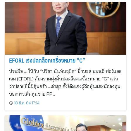
EFORL เร่งปลดล็อคเครื่องหมาย “C”
ปรบมือ … ให้กับ “ปรีชา นันท์นฤมิต” บิ๊กบอส บมจ.อี ฟอร์แอล
เอม (EFORL) กับความมุ่งมั่นปลดล็อคเครื่องหมาย “C” แว่ว
ว่าปลายปีนี้มีลุ้นจร้า …ล่าสุด ตั้งโต๊ะแจงผู้ถือหุ้นและนักลงทุน
บอกการเพิ่มทุนขาย PP…
18 มี.ค. 64 17:14