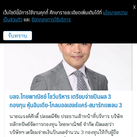
X
เว็บไซต์นี้มีการใช้งานคุกกี้ ศึกษารายละเอียดเพิ่มเติมได้ที่
นโยบายความ
เป็นส่วนตัว
และ
ข้อตกลงการใช้บริการ
finance_image_th
รับทราบ
บลจ.ไทยพาณิชย์ โชว์บริหาร เตรียมจ่ายปันผล 3
กองทุน หุ้นอินเดีย-โกลบอลเฮลธ์แคร์-สมาร์ทแพลน 3
นายณรงค์ศักดิ์ ปลอดมีชัย ประธานเจ้าหน้าที่บริหาร บริษัท
หลักทรัพย์จัดการกองทุน ไทยพาณิชย์ จำกัด เปิดเผยว่า
บริษัทฯ เตรียมจ่ายเงินปันผลจำนวน 3 กองทุนให้กับผู้ถือ