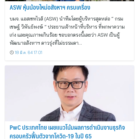
ASW หุ้นน้องใหม่อสังหาฯ ครบเครื่อง
บมจ. แอสเซทไวส์ (ASW) นำทีมโดยผู้บริหารสุดหล่อ “ กรม
เชษฐ์ วิพันธ์พงษ์ ” ประธานเจ้าหน้าที่บริหาร ที่พกพาความ
เก่ง และคุณภาพเกินร้อย ขอบอกตรงนี้เลยว่า ASW เป็นผู้
พัฒนาอสังหาฯ ดาวรุ่งที่ไม่ธรรมดา…
18 มี.ค. 64 17:01
PwC ประเทศไทย เผยแนวโน้มผลการดำเนินงานธุรกิจ
ครอบครัวฟื้นตัวจากโควิด-19 ในปี 65