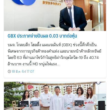
GBX ประกาศจ่ายปันผล 0.03 บาทต่อหุ้น
บมจ. โกลเบล็ก โฮลดิ้ง แมเนจเม้นท์ (GBX) ช่วงนี้คึกคึกเป็น
พิเศษจากการธุรกิจค้าทองคำแท่ง และนายหน้าค้าหลักทรัพย์
โดยปี 63 ที่ผ่านมาโชว์กำไรสุทธิผ่าวิกฤตโควิด-19 ถึง 40.74
ล้านบาท งานนี้ MD หนุ่มไฟแรง…
18 มี.ค. 64 17:07