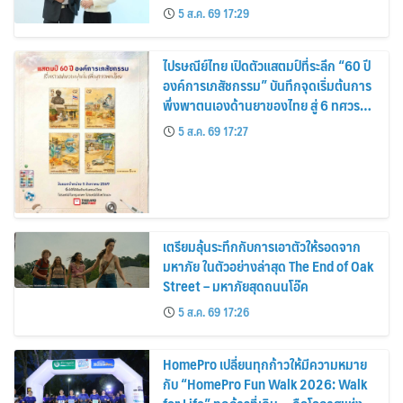
5 ส.ค. 69 17:29
ไปรษณีย์ไทย เปิดตัวแสตมป์ที่ระลึก “60 ปี
องค์การเภสัชกรรม” บันทึกจุดเริ่มต้นการ
พึ่งพาตนเองด้านยาของไทย สู่ 6 ทศวรรษ
แห่งการพัฒนาสุขภาพคนไทย
5 ส.ค. 69 17:27
เตรียมลุ้นระทึกกับการเอาตัวให้รอดจาก
มหาภัย ในตัวอย่างล่าสุด The End of Oak
Street – มหาภัยสุดถนนโอ๊ค
5 ส.ค. 69 17:26
HomePro เปลี่ยนทุกก้าวให้มีความหมาย
กับ “HomePro Fun Walk 2026: Walk