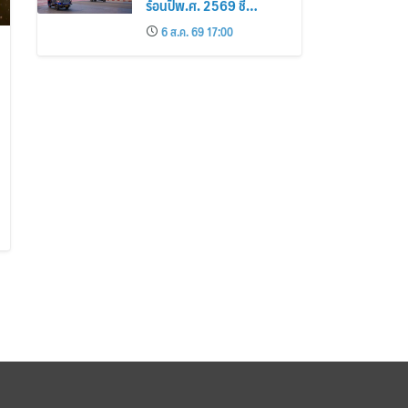
ร้อนปีพ.ศ. 2569 ชี้
กรุงเทพฯ เกาะสมุย และ
6 ส.ค. 69 17:00
พัทยา ติดอันดับเมืองยอด
นิยม