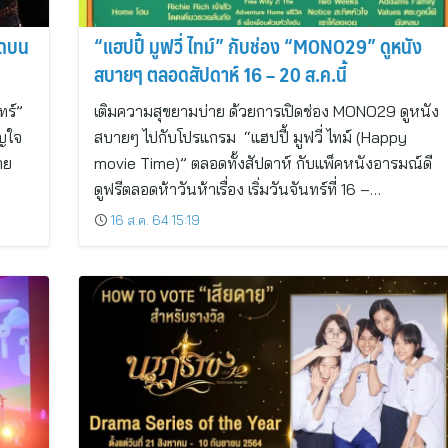
ุดบน
“แฮปปี้ มูฟวี่ ไทม์” กับช่อง “MONO29” ดูหนัง
สบายๆ ตลอดสัปดาห์ 16 – 20 ส.ค.นี้
ทร์”
เติมความสุขยามบ่าย ด้วยการเปิดช่อง MONO29 ดูหนัง
ัญใจ
สบายๆ ไปกับโปรแกรม “แฮปปี้ มูฟวี่ ไทม์ (Happy
าย
movie Time)” ตลอดทั้งสัปดาห์ กับแพ็คหนังอารมณ์ดี
ดูฟรีตลอดห้าวันห้าเรื่อง เริ่มวันจันทร์ที่ 16 –…
16 ส.ค. 64 15:19