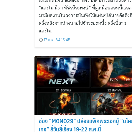
เป็นอีกหนึ่งนักแสดงมากความสามารถสำหรับสาว
“แตงโม นิดา พัชรวีระพงษ์” ที่ดูเหมือนตอนนี้เธอก
มามีผลงานในวงการบันเทิงให้แฟนๆได้หายคิดถึงอ
ครั้งหลังจากห่างหายไปซักระยะหนึ่ง ครั้งนี้สาว
แตงโม…
17 ส.ค. 64 15:45
ช่อง “MONO29” ปล่อยแพ็คพระเอกบู๊ “นิโค
เคจ” สี่วันสี่เรื่อง 19-22 ส.ค.นี้