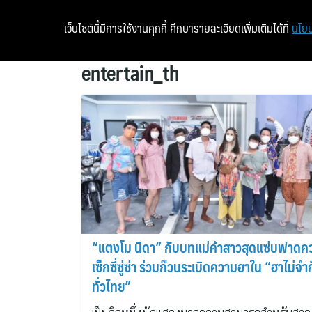
เว็บไซต์นี้มีการใช้งานคุกกี้ ศึกษารายละเอียดเพิ่มเติมได้ที่
นโยบ
entertain_th
“แตงโม นิดา” กับบทแม่ค้าสาวสุดแซ่บฟาดค
เซ็กซี่ซู่ซ่า ร่วมก๊วนระเบิดความฮาใน “ฮาไม่จำกัด
ทั่วไทย”