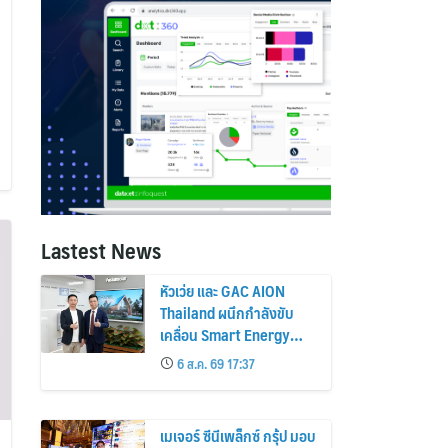
Lastest News
หัวเว่ย และ GAC AION
Thailand ผนึกกำลังขับ
เคลื่อน Smart Energy
Ecosystem เชื่อม GAC
6 ส.ค. 69 17:37
GN8 PHEV รถยนต์ MPV
ระดับพรีเมียม เข้ากับ
พลังงานแสงอาทิตย์ภายใน
เมเจอร์ ซีนีเพล็กซ์ กรุ้ป มอบ
บ้าน