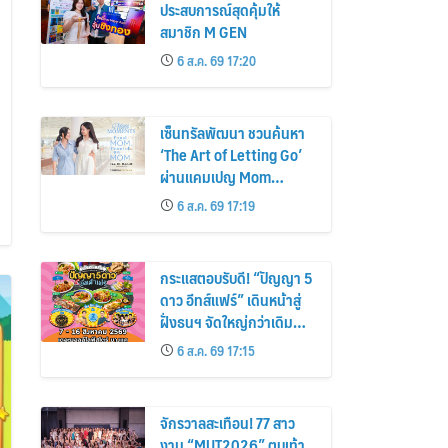
ประสบการณ์สุดคุ้มให้
สมาชิก M GEN
6 ส.ค. 69 17:20
เซ็นทรัลพัฒนา ชวนค้นหา
‘The Art of Letting Go’
ผ่านแคมเปญ Mom
Moments: Proud Mom.
6 ส.ค. 69 17:19
Proud of My Mom.
กระแสตอบรับดี! “ปัญญา 5
ดาว อีทส์แฟร์” เดินหน้าสู่
ฝั่งธนฯ จัดใหญ่กว่าเดิม
ร้านเด็ดเพิ่ม อิ่มฟิน 10 วัน
6 ส.ค. 69 17:15
เต็ม!
จักรวาลสะเทือน! 77 สาว
งาม “MUT2026” ตบเท้า