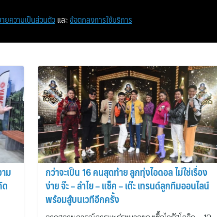
หน้าแรก
ท่องเที่ยว
ไอที
เศรษฐกิจ/การเงิน
ายความเป็นส่วนตัว
และ
ข้อตกลงการใช้บริการ
วาม
กว่าจะเป็น 16 คนสุดท้าย ลูกทุ่งไอดอล ไม่ใช่เรื่อง
ง่าย จ๊ะ – ลำไย – แซ็ค – เต๊ะ เทรนด์ลูกทีมออนไลน์
พร้อมสู้บนเวทีอีกครั้ง