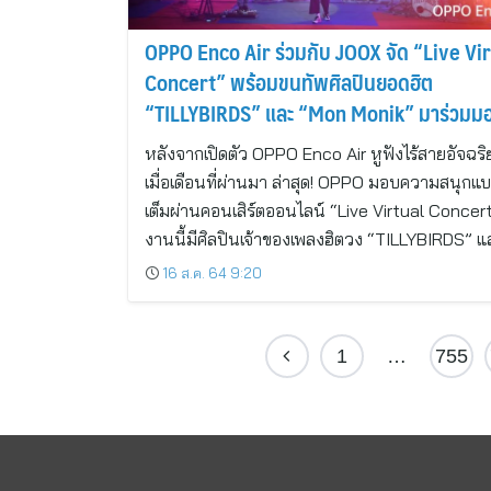
OPPO Enco Air ร่วมกับ JOOX จัด “Live Vir
Concert” พร้อมขนทัพศิลปินยอดฮิต
“TILLYBIRDS” และ “Mon Monik” มาร่วมม
ความสนุก สุดมันส์แบบจัดเต็ม!
หลังจากเปิดตัว OPPO Enco Air หูฟังไร้สายอัจฉริ
เมื่อเดือนที่ผ่านมา ล่าสุด! OPPO มอบความสนุกแ
เต็มผ่านคอนเสิร์ตออนไลน์ “Live Virtual Concert”
งานนี้มีศิลปินเจ้าของเพลงฮิตวง “TILLYBIRDS” 
16 ส.ค. 64 9:20
1
…
755