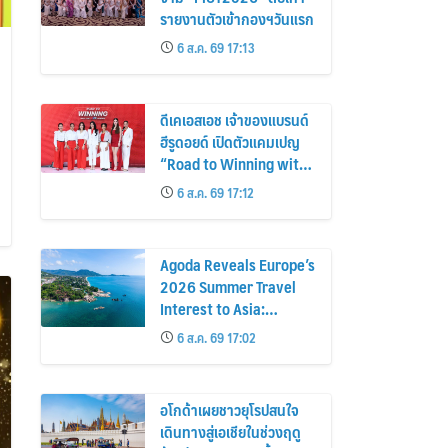
รายงานตัวเข้ากองฯวันแรก
6 ส.ค. 69 17:13
ดีเคเอสเอช เจ้าของแบรนด์
ฮีรูดอยด์ เปิดตัวแคมเปญ
“Road to Winning with
the MPS Science”
6 ส.ค. 69 17:12
Agoda Reveals Europe’s
2026 Summer Travel
Interest to Asia:
Bangkok, Koh Samui,
6 ส.ค. 69 17:02
and Pattaya Among the
Top Cities
อโกด้าเผยชาวยุโรปสนใจ
เดินทางสู่เอเชียในช่วงฤดู