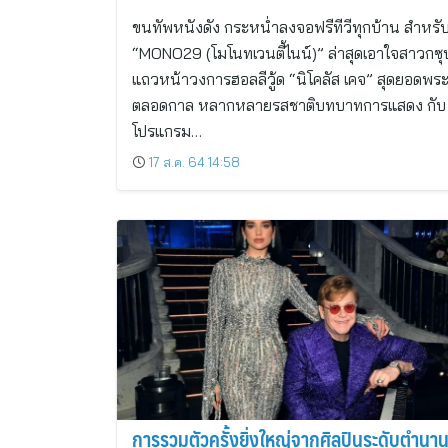
ขนทัพหนังดัง กระหน่ำลงจอฟรีทีวีทุกบ้าน สำหรั
“MONO29 (โมโนทเวนตี้ไนน์)” ล่าสุดเอาใจสาวกซุ
แถวหน้าวงการฮอลลีวู้ด “นิโคลัส เคจ” สุดยอดพร
ตลอดกาล หลากหลายรสชาติบทบาทการแสดง กับ
โปรแกรม…
17 ส.ค. 64 14:58
การรวมตัวครั้งยิ่งใหญ่จากศิลปินระดับตำนา