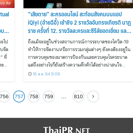
tual
“เสียดาย” ละครออนไลน์ สะท้อนสังคมบนแอป
iQiyi (อ้ายฉีอี้) เข้าชิง 2 รางวัลอันทรงเกียรติ นาฏ
อบ
ราช ครั้งที่ 12. รางวัลละครและซีรีส์ยอดเยี่ยม และ
รางวัล Darma Series of the year.
ยะไป
ถึงแม้จะอยู่ในช่วงสถานการณ์การระบาดของโควิด-19
บบจัด
ทำให้การจัดงานหรือการรวมกลุ่มต่างๆ ยังคงต้องอยู่ใน
 ที่
การควบคุมของมาตการป้องกันและควบคุมโรคระบาด
และ…
แต่ถึงอย่างไรก็ยังสร้างความคึกคักได้อย่างน่าสนใจ…
16 ส.ค. 64 9:09
756
757
758
759
…
810