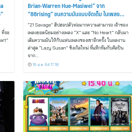
ua
Brian-Warren Hue-Masiwei” จาก
)”
“88rising” ขนความมันแบบจัดเต็ม ในเพลง
“Lazy Susan”
“21 Savage” ฮิปฮอปตัวพ่อมากความสามารถ เจ้าของ
ที่จะ
เพลงยอดนิยมอย่างเพลง “X” และ “No Heart” กลับมา
art”
เติมความมันให้กับแฟนเพลงของเขาอีกครั้ง ในผลงาน
ล่าสุด “Lazy Susan” ซิงเกิลใหม่ ที่แท๊กทีมกับศิลปิน
จาก…
16 ส.ค. 64 17:18