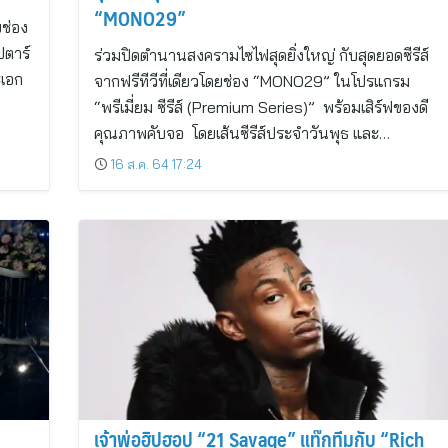
“MONO29”
บช่อง
ปตาร์
ร่วมปิดตำนานสงครามไซไฟสุดยิ่งใหญ่ กับสุดยอดซีรีส์
ะเอก
จากฟรีทีวีที่เดียวโดยช่อง “MONO29” ในโปรแกรม
“พรีเมี่ยม ซีรีส์ (Premium Series)” พร้อมเสิร์ฟของดี
คุณภาพคับจอ โดยเส้นซีรีส์ประจำวันพุธ และ…
16 ส.ค. 64 17:24
น
เจ้าพ่อฮิปฮอป “21 Savage” แท๊กทีมกับ “Rich