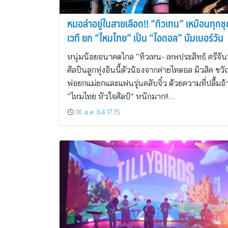
หมอลำอยู่ในสายเลือด!! “ทิวเทน” เหมือนทุกช
เวที ยก “ไหมไทย” เป็น “ไอดอล” นัมเบอร์วัน
หนุ่มน้อยอนาคตไกล “ทิวเทน- เทพประสิทธ์ ศรีจัน
ศิลปินลูกทุ่งอินนี้ตัวน้องจากค่ายไทดอล มิวสิค ขว
พ่อยกแม่ยกและแฟนรุ่นคลับจิ๋ว ด้วยความที่ปลื้มอ้
“ไหมไทย หัวใจศิลป์” หนักมาก!!…
16 ส.ค. 64 17:15