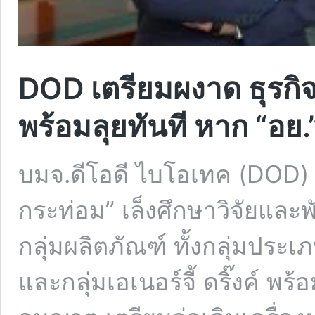
DOD เตรียมผงาด ธุรกิจ
พร้อมลุยทันที หาก “อย
บมจ.ดีโอดี ไบโอเทค (DOD) เ
กระท่อม” เล็งศึกษาวิจัยและ
กลุ่มผลิตภัณฑ์ ทั้งกลุ่มป
และกลุ่มเอเนอร์จี้ ดริ๊งค์ พร